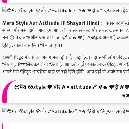
Mera Style Aur Attitude Hi Shayari Hindi :-
नमस्कार दोस्
स्वस्थ और मस्त होंगे। आज हम आपके लिए सबसे बेस्ट और सबसे ख़तरनाक 
मेरा 😚style 💚और #✴attitude🔗 #🔥 💙ही #💜कुछ अलग है💋 ✊बरा
ऐटिटूड वाली शायरिया मिल जाएगी।
दोस्तों ऐटिटूड मे जीनेका अलग मजा होता है। जहाँ देखो वहां सभी लोग ऐटिटूड
लिए यह पोस्ट लिखकर शेयर किया है। आपको यहाँ पर ख़तरनाक ऐटिटूड शायरि
आपने ऐसे ऐटिटूड शायरिया कही पर नहीं देखि होंगी। आप यहाँ से अपने मन प
😎मेरा 😚style 💚और #✴attitude🔗 #🔥 💙ही #💜क
✴ज