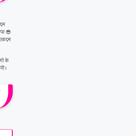
कदम
 पर 😎
 एकदम
गो के
ंगी।
ो