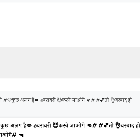
 #💜कुछ अलग है💋 ✊बराबरी 😈करने जाओगे 👊# #💕तो 👌बरबाद हो
ुछ अलग है💋 ✊बराबरी 😈करने जाओगे 👊# #💕तो 👌बरबाद ह
ाओगे# 🔫