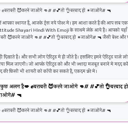
तों आपका स्वागत है, आजके ईस नये पोस्ट मे। हम आशा करते है की आप सब ए
Attitude Shayari Hindi With Emoji के साथमे लेके आये है। आपको यहाँ
बरी 😈करने जाओगे 👊# #💕तो 👌बरबाद हो ✴जाओगे# 🔫 जैसी बेस्ट और
 ही दिखाते है। और सभी लोग ऐटिटूड मे ही जीते है। इसलिए हमने ऐटिटूड वाले लो
या मिल जाएगी। जो आपके ऐटिटूड को और भी ज्यादा मजबूत बनाने मे मदद करे
संद की किसी भी शायरी को कॉपी कर सकते है, एकदम फ्री मे।
ुछ अलग है💋 ✊बराबरी 😈करने जाओगे 👊# #💕तो 👌बरबाद ह
ाओगे# 🔫