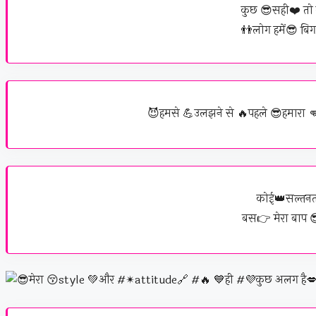
कुछ 😎सही❤️ तो 
👬लोग हमें😎 बिग
😈हमसे 💪उलझने से 🔥पहले 😎हमारा 
कोई👑सल्तनत
बस👉 मेरा बाप 😎