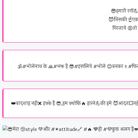
😎हमारी रगों💪
😈जिसकी ☝️एक 
गिरजाये 😡त
🕉️#भोलेनाथ के 🙏#भक्त है 😎#इसलिये #भोले 😊बनकर🚶#फिर
👑बादशाह नही❌ इक्के है 😎,हम क्योकि🔥 हारने💪की हमे 😈आदत💥नह