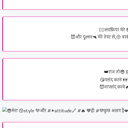
👰‍♀️लडकिया मेरे
😈और दुश्मन🔫 मेरे तेवर से,🤨 बा
👑राज तो😎 हम
😘पसंद करने 👬व
😈नापसंद करने🔥