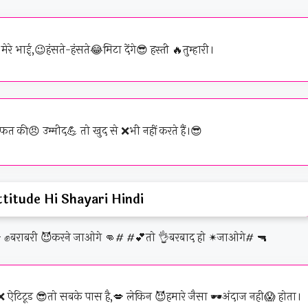
ाई,😉हंसते-हंसते😂मिटा देंगे😎 हस्ती 🔥तुम्हारी।
 की😠 उम्मीद💪 तो खुद से ❌भी नहीं करते हैं।😎
titude Hi Shayari Hindi
ऐटिटूड 😎तो सबके पास है,💋 लेकिन 😈हमारे जैसा 🕶️अंदाज नही😱 होता।