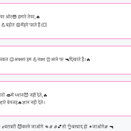
ेवर ओर😎 हमारे तेवर,🔥
बहोत 😡मेंहगे पडते हैं।💥
 हरकत 😉अक्सर हम 💪वक़्त ⏰आने पर 🔫दिखाते है।🔥
ो 👄में ध्यान😈 नहीं देते,🔥
्हारे बेवजह🔥ज्ञान नही देते।