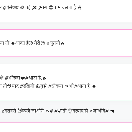
 यहां सिक्का🪙 नही,❌ हमारा 😎नाम चलता है।💪
ा तो 🔥आदत है🤨 मेरी😏 ✊ पुरानी🔥
म्हे #भौंकना❤️#आता है,🔥
 तो💙याद #रखियो 💪मुझे #ठोकना 👊भी#आता है।🔥