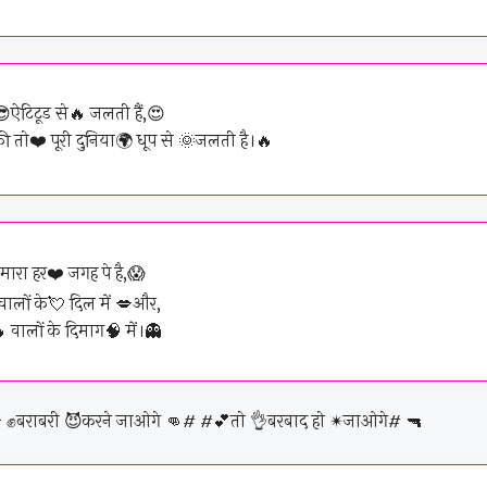
 😎ऐटिटूड से🔥 जलती हैं,😍
की तो❤️ पूरी दुनिया🌍 धूप से 🌞जलती है।🔥
ारा हर❤️ जगह पे है,😱
ालों के💘 दिल में 💋और,
 वालों के दिमाग🧠 में।👻