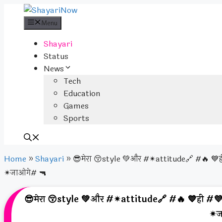
Skip
to
Menu
content
Shayari
Status
News
Tech
Education
Games
Sports
Home
»
Shayari
»
😎मेरा 😚style 💚और #✴attitude🔗 #🔥 💙ही
✴जाओगे# 🔫
😎मेरा 😚style 💚और #✴attitude🔗 #🔥 💙ही #💜क
✴ज