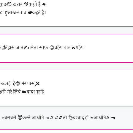
कुछ😈 खराब 💚कहते हैं,🔥
ड़ा हुआ💋नवाब 👑कहते हैं।
इतिहास जान✍️ लेना साफ 😊चहेरा वार 🔥गहेरा।
नही है😎 मेरे पास,❌
ही मेरे लिये 👑बादशाह है।