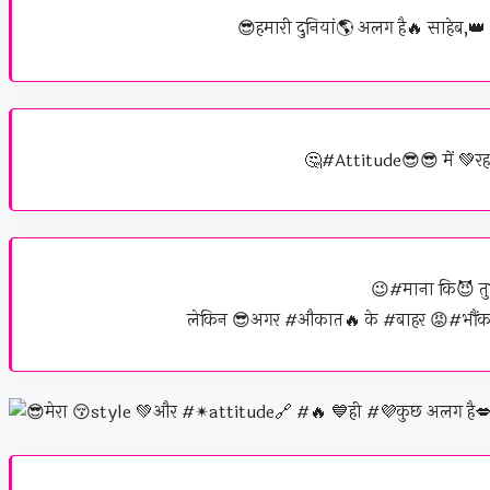
😎हमारी दुनियां🌎 अलग है🔥 साहेब,👑
🤔#Attitude😎😎 में 💚रहन
😉#माना कि😈 तु
लेकिन 😎अगर #औकात🔥 के #बाहर 😡#भौंका