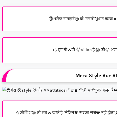
😇शरीफ समझने😘 की गलती😈मत करना❌ मेरे भ
👉हम तो🔥वो 😈Villan है,😱 जो😍 शराफत
Mera Style Aur At
💪कोशिश😎 तो सब🔥 करते है, लेकिन💝 सबका राज👑 नही होता,❌ 