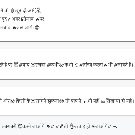
में वो 🩸खून दोड़ता💥है,
बूंद💧अगर 🧪तेजाब 🔥पर
ो तेजाब 🔥जल जाये।😎
ते है पर 😇#याद 😎रखना #कभी😤 कभी 💪#तांडव करना🔥भी #जानते है।
ी और😤 किसी के😎सामने झुकना😔 तो बाप ने 👦भी नहीं 🙏सिखाया ही नहीं