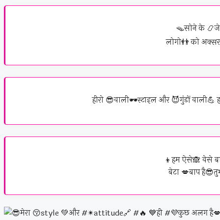
🪤सोने के 📿ज
लोगो👬 को अक्सर 
हीरो 😎वाली🕶️स्टाइल और 😈गुंडों वाली
👦हम ऐसे🙈 वेसे बात
बेटा 💋बाप है😎तुम