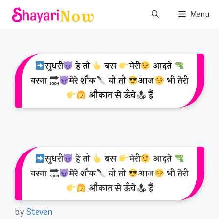
Skip
Menu
to
content
सुधरी
हे तो
बस
मेरी
आदते
वरना
मेरे शौक
वो तो
आज
भी तेरी
औकात से ऊँचे
हैं
सुधरी
हे तो
बस
मेरी
आदते
वरना
मेरे शौक
वो तो
आज
भी तेरी
औकात से ऊँचे
हैं
by
Steven